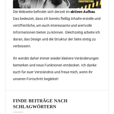
a
v
Die Webseite befindet sich derzeit im
aktiven Aufbau
.
Das bedeutet, dass ich bereits fleißig Inhalte erstelle und
i
veröffentliche, um euch interessante und wertvolle
g
Informationen bieten zu können. Gleichzeitig arbeite ich
daran, das Design und die Struktur der Seite stetig zu
a
verbessern.
t
Ihr werdet daher immer wieder kleinere Veränderungen
i
bemerken und neue Funktionen entdecken. Ich danke
o
euch für euer Verständnis und freue mich, wenn ihr
unseren Fortschritt begleitet!
n
FINDE BEITRÄGE NACH
SCHLAGWÖRTERN