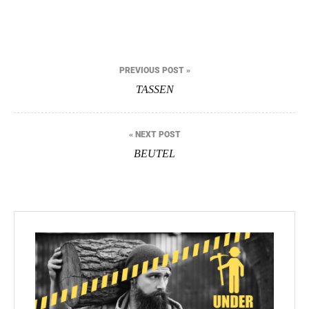
PREVIOUS POST »
B
TASSEN
e
i
« NEXT POST
t
BEUTEL
r
a
g
s
n