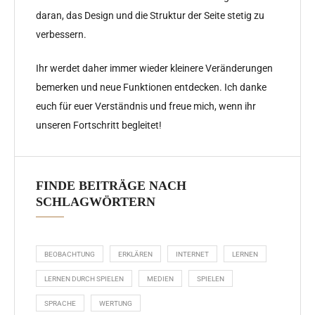
daran, das Design und die Struktur der Seite stetig zu
verbessern.
Ihr werdet daher immer wieder kleinere Veränderungen
bemerken und neue Funktionen entdecken. Ich danke
euch für euer Verständnis und freue mich, wenn ihr
unseren Fortschritt begleitet!
FINDE BEITRÄGE NACH
SCHLAGWÖRTERN
BEOBACHTUNG
ERKLÄREN
INTERNET
LERNEN
LERNEN DURCH SPIELEN
MEDIEN
SPIELEN
SPRACHE
WERTUNG