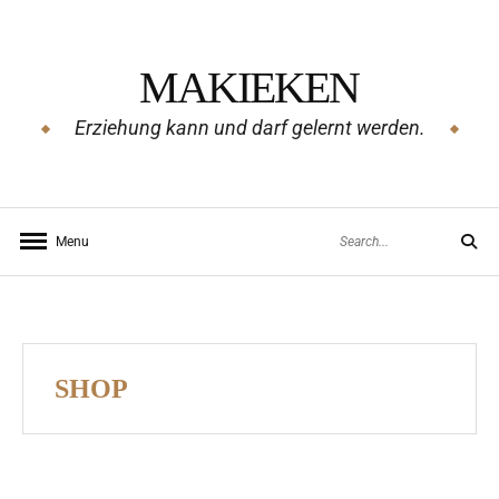
Skip
to
MAKIEKEN
content
Erziehung kann und darf gelernt werden.
Search
Menu
Search
for:
SHOP