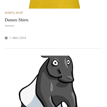
CATEGORIES
SHIRTS
,
SHOP
Damen Shirts
7. März 2024