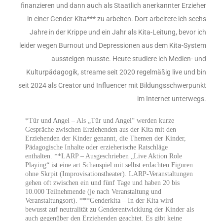
finanzieren und dann auch als Staatlich anerkannter Erzieher
in einer Gender-Kita*** zu arbeiten. Dort arbeitete ich sechs
Jahre in der Krippe und ein Jahr als Kita-Leitung, bevor ich
leider wegen Burnout und Depressionen aus dem Kita-System
aussteigen musste. Heute studiere ich Medien- und
Kulturpädagogik, streame seit 2020 regelmäßig live und bin
seit 2024 als Creator und Influencer mit Bildungsschwerpunkt
im Internet unterwegs.
*Tür und Angel – Als „Tür und Angel“ werden kurze
Gespräche zwischen Erziehenden aus der Kita mit den
Erziehenden der Kinder genannt, die Themen der Kinder,
Pädagogische Inhalte oder erzieherische Ratschläge
enthalten. **LARP – Ausgeschrieben „Live Aktion Role
Playing“ ist eine art Schauspiel mit selbst erdachten Figuren
ohne Skrpit (Improvisationstheater). LARP-Veranstaltungen
gehen oft zwischen ein und fünf Tage und haben 20 bis
10.000 Teilnehmende (je nach Veranstaltung und
Veranstaltungsort). ***Genderkita – In der Kita wird
bewusst auf neutralität zu Genderentwicklung der Kinder als
auch gegenüber den Erziehenden geachtet. Es gibt keine